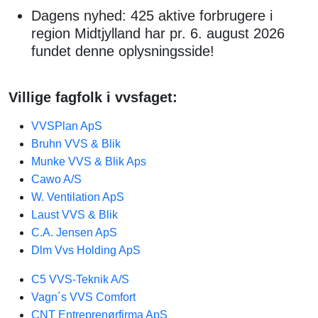
Dagens nyhed: 425 aktive forbrugere i
region Midtjylland har pr. 6. august 2026
fundet denne oplysningsside!
Villige fagfolk i vvsfaget:
VVSPlan ApS​
Bruhn VVS & Blik
Munke VVS & Blik Aps
Cawo A/S
W. Ventilation ApS
Laust VVS & Blik
C.A. Jensen ApS
Dlm Vvs Holding ApS
C5 VVS-Teknik A/S
Vagn´s VVS Comfort
CNT Entreprenørfirma ApS