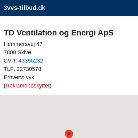
3vvs-tilbud.dk
TD Ventilation og Energi ApS
Hemmersvej 47
7800 Skive
CVR:
43356232
TLF: 22730578
Erhverv: vvs
(
Reklamebeskyttet
)