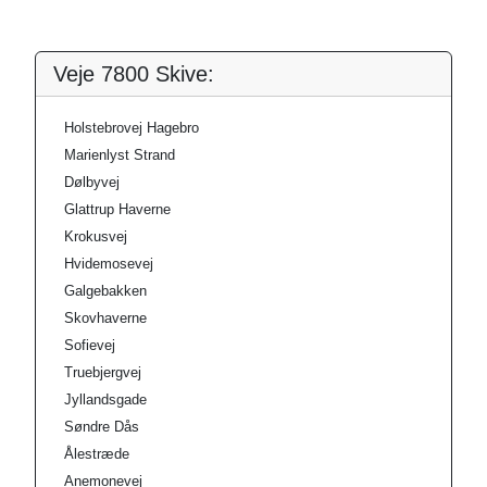
Veje 7800 Skive:
Holstebrovej Hagebro
Marienlyst Strand
Dølbyvej
Glattrup Haverne
Krokusvej
Hvidemosevej
Galgebakken
Skovhaverne
Sofievej
Truebjergvej
Jyllandsgade
Søndre Dås
Ålestræde
Anemonevej