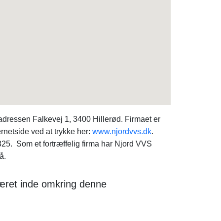
dressen Falkevej 1, 3400 Hillerød. Firmaet er
ernetside ved at trykke her:
www.njordvvs.dk
.
5. Som et fortræffelig firma har Njord VVS
å.
været inde omkring denne