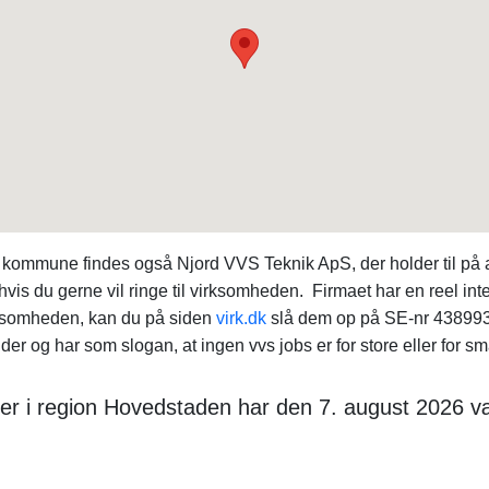
 kommune findes også Njord VVS Teknik ApS, der holder til på a
 hvis du gerne vil ringe til virksomheden. Firmaet har en reel int
rksomheden, kan du på siden
virk.dk
slå dem op på SE-nr 4389932
der og har som slogan, at ingen vvs jobs er for store eller for sm
der i region Hovedstaden har den 7. august 2026 