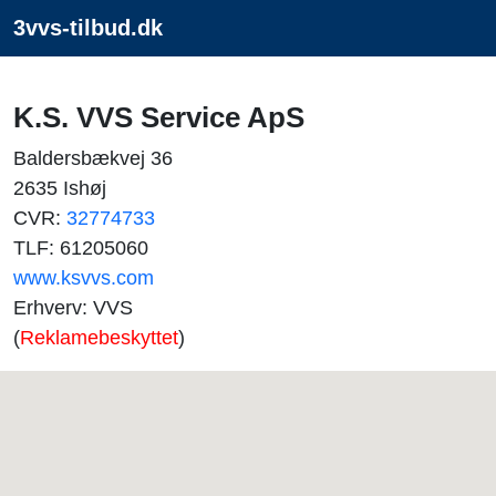
3vvs-tilbud.dk
K.S. VVS Service ApS
Baldersbækvej 36
2635 Ishøj
CVR:
32774733
TLF: 61205060
www.ksvvs.com
Erhverv: VVS
(
Reklamebeskyttet
)