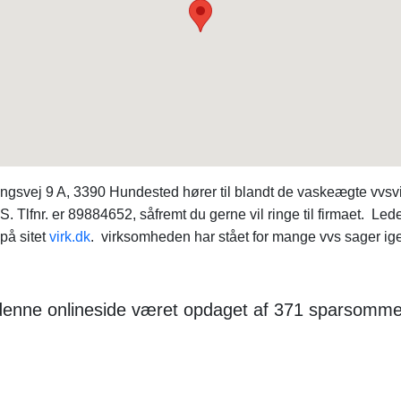
ngsvej 9 A, 3390 Hundested hører til blandt de vaskeægte vvs
. Tlfnr. er 89884652, såfremt du gerne vil ringe til firmaet. L
på sitet
virk.dk
. virksomheden har stået for mange vvs sager igen
r denne onlineside været opdaget af 371 sparsomme