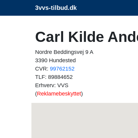
3vvs-tilbud.dk
Carl Kilde An
Nordre Beddingsvej 9 A
3390 Hundested
CVR:
99762152
TLF: 89884652
Erhverv: VVS
(
Reklamebeskyttet
)