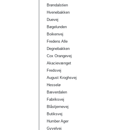
Brøndalstien
Hvenebakken
Duevej
Bøgelunden
Boikenvej
Fredens Alle
Degnebakken
Cox Orangevej
Akacievænget
Fredsvej
August Kroghsvej
Hesselø
Bæverdalen
Fabriksvej
Blåstjernevej
Butiksvej
Humber Ager
Gyvelvej