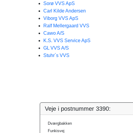
Sorø VVS ApS
Carl Kilde Andersen
Viborg VVS ApS
Ralf Mellergaard VVS
Cawo A/S
K.S. VVS Service ApS
GL VVS A/S
Stuhr´s VVS
Veje i postnummer 3390:
Dværgbakken
Funkisvej