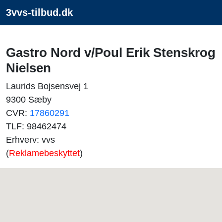
3vvs-tilbud.dk
Gastro Nord v/Poul Erik Stenskrog
Nielsen
Laurids Bojsensvej 1
9300 Sæby
CVR:
17860291
TLF: 98462474
Erhverv: vvs
(
Reklamebeskyttet
)