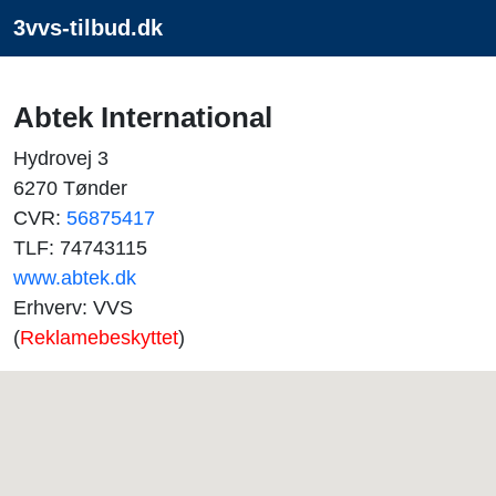
3vvs-tilbud.dk
Abtek International
Hydrovej 3
6270 Tønder
CVR:
56875417
TLF: 74743115
www.abtek.dk
Erhverv: VVS
(
Reklamebeskyttet
)