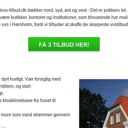
 3vvs-tilbud.dk dækker nord, syd, øst og vest - Det er pokkers l
ære butikker, kontorer og institutioner, som tilsvarende har mu
 vvs i Hørsholm, fordi vi tilbyder at skaffe de skarpeste vvstilbud
yrt hurtigt. Vær forsigtig med
problem, og start
t:
 kloakliniebane fra huset til
nfor mure som vand strømmer gennem