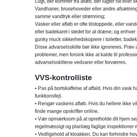
Lugt, der kommer fra afløb, der lugter råt eller s
Vandhaner, brusehoveder eller andre afsætning
samme vandtryk eller strømning;
Vasker eller afløb er ofte tilstoppede, eller van
eller badekaret i stedet for at dræne; og enhver 
gunky muck sikkerhedskopiere i toiletter, badek
Disse advarselsskilte bør ikke ignoreres. Prøv 
problemer, men forsink ikke at kalde til profes
advarselsskiltene vedvarer eller forværres.
VVS-kontrolliste
• Pas på bortskaffelse af affald. Hvis din vask 
funktionsfejl.
• Rengør vaskens afløb. Hvis du hellere ikke 
finde mange opskrifter online.
• Vær opmærksom på at opretholde dit hjem sept
regelmæssigt og planlæg faglige inspektioner 
• Vedligehold af kloakken. Du kan forhindre ho