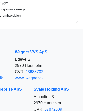
Bygvej
Fuglemosevænge
Brombærdalen
Wagner VVS ApS
Egevej 2
2970 Hørsholm
CVR:
13688702
dk
www.jwagner.dk
treprise ApS
Svale Holding ApS
Ambolten 3
2970 Hørsholm
CVR:
37872539