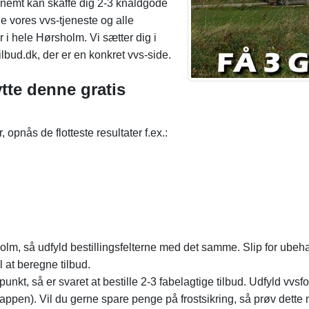
 nemt kan skaffe dig 2-3 knaldgode
de vores vvs-tjeneste og alle
r i hele Hørsholm. Vi sætter dig i
ilbud.dk, der er en konkret vvs-side.
ytte denne gratis
pnås de flotteste resultater f.ex.:
olm, så udfyld bestillingsfelterne med det samme. Slip for ubeha
 at beregne tilbud.
spunkt, så er svaret at bestille 2-3 fabelagtige tilbud. Udfyld vv
nappen). Vil du gerne spare penge på frostsikring, så prøv dette 