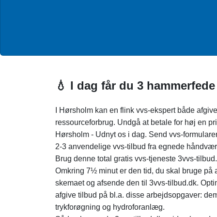
💧 I dag får du 3 hammerfede
I Hørsholm kan en flink vvs-ekspert både afgiv
ressourceforbrug. Undgå at betale for høj en pr
Hørsholm - Udnyt os i dag. Send vvs-formulare
2-3 anvendelige vvs-tilbud fra egnede håndvær
Brug denne total gratis vvs-tjeneste 3vvs-tilbud
Omkring 7½ minut er den tid, du skal bruge på a
skemaet og afsende den til 3vvs-tilbud.dk. Opti
afgive tilbud på bl.a. disse arbejdsopgaver: de
trykforøgning og hydroforanlæg.