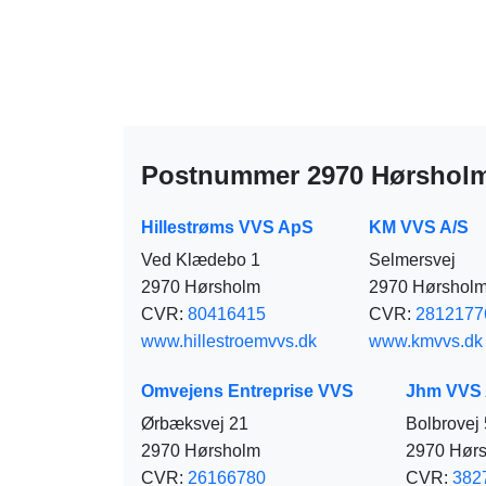
Postnummer 2970 Hørsholm 
Hillestrøms VVS ApS
KM VVS A/S
Ved Klædebo 1
Selmersvej
2970 Hørsholm
2970 Hørshol
CVR:
80416415
CVR:
2812177
www.hillestroemvvs.dk
www.kmvvs.dk
Omvejens Entreprise VVS
Jhm VVS
Ørbæksvej 21
Bolbrovej
2970 Hørsholm
2970 Hør
CVR:
26166780
CVR:
382