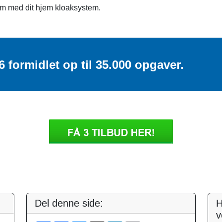
em med dit hjem kloaksystem.
6 formidlet op til 35.000 opgaver.
Del denne side:
H
v