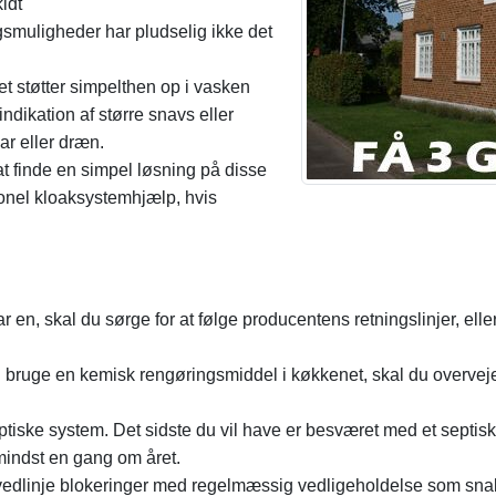
kidt
smuligheder har pludselig ikke det
det støtter simpelthen op i vasken
indikation af større snavs eller
ar eller dræn.
at finde en simpel løsning på disse
sionel kloaksystemhjælp, hvis
har en, skal du sørge for at følge producentens retningslinjer, e
vil bruge en kemisk rengøringsmiddel i køkkenet, skal du overv
iske system. Det sidste du vil have er besværet med et septisk
mindst en gang om året.
vedlinje blokeringer med regelmæssig vedligeholdelse som snaki