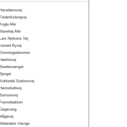
Havedamsvej
Frederiksborgvej
Kogle Alle
Mariehøj Alle
Lars Nielsens Vej
Isterød Byvej
Dronningedammen
Hækkevej
Breeltevænget
Bjerget
Kokkedal Stationsvej
Høsterkøbvej
Bomosevej
Frennebakken
Gøgevang
Mågevej
Melanders Vænge