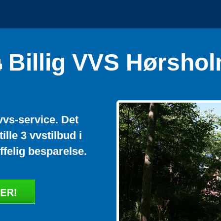
Billig VVS Hørsho
vvs-service. Det
ille 3 vvstilbud i
ffelig besparelse.