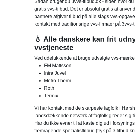
Sådan bruger du 3vvs-tilbud.dk - siden hvor du
gratis vvs-tilbud. Det er absolut gratis at anven
partnere afgiver tilbud på alle slags vvs-opgave
kontakt med traditionsrige vvs-firmaer på 3vvs-t
💧 Alle danskere kan frit udn
vvstjeneste
Ved udelukkende at bruge udvalgte vvs-mærker, o
FM Mattsson
Intra Juvel
Metro Therm
Roth
Termix
Vi har kontakt med de skarpeste fagfolk i Hørsh
landsdækkende netværk af fagfolk glæder sig til
Har du ikke evner til at kaste dig ud i forsyning
fremragende specialisttilbud (tryk på 3 tilbud k