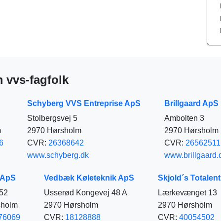
vvs-fagfolk
Schyberg VVS Entreprise ApS
Brillgaard ApS
Stolbergsvej 5
Ambolten 3
m
2970 Hørsholm
2970 Hørsholm
6
CVR:
26368642
CVR:
26562511
www.schyberg.dk
www.brillgaard.
 ApS
Vedbæk Køleteknik ApS
Skjold´s Totalen
 52
Usserød Kongevej 48 A
Lærkevænget 13
sholm
2970 Hørsholm
2970 Hørsholm
76069
CVR:
18128888
CVR:
40054502