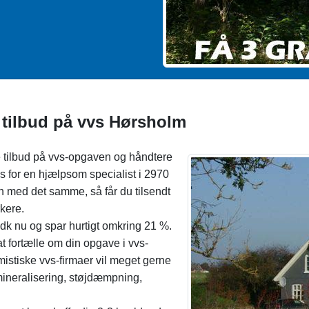
 tilbud på vvs Hørsholm
e tilbud på vvs-opgaven og håndtere
is for en hjælpsom specialist i 2970
n med det samme, så får du tilsendt
kere.
.dk nu og spar hurtigt omkring 21 %.
t fortælle om din opgave i vvs-
mistiske vvs-firmaer vil meget gerne
mineralisering, støjdæmpning,