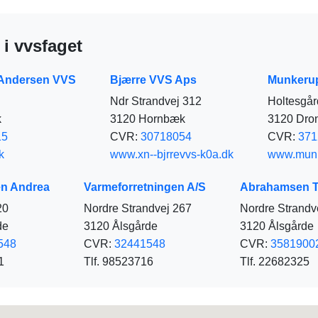
i vvsfaget
 Andersen VVS
Bjærre VVS Aps
Munkeru
Ndr Strandvej 312
Holtesgår
k
3120 Hornbæk
3120 Dro
15
CVR:
30718054
CVR:
371
k
www.xn--bjrrevvs-k0a.dk
www.munk
n Andrea
Varmeforretningen A/S
Abrahamsen T
20
Nordre Strandvej 267
Nordre Strandv
de
3120 Ålsgårde
3120 Ålsgårde
548
CVR:
32441548
CVR:
3581900
1
Tlf. 98523716
Tlf. 22682325