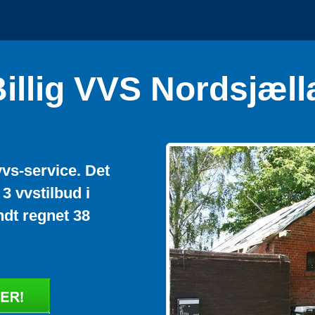
illig VVS Nordsjæl
vvs-service. Det
3 vvstilbud i
dt regnet 38