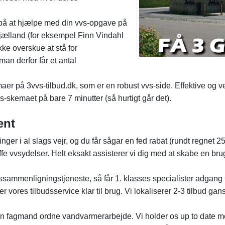
 på at hjælpe med din vvs-opgave på
dsjælland (for eksempel Finn Vindahl
ke overskue at stå for
an derfor får et antal
er på 3vvs-tilbud.dk, som er en robust vvs-side. Effektive og ve
s-skemaet på bare 7 minutter (så hurtigt går det).
ent
nger i al slags vejr, og du får sågar en fed rabat (rundt regnet 
ffe vvsydelser. Helt eksakt assisterer vi dig med at skabe en bru
sammenligningstjeneste, så får 1. klasses specialister adgang ti
r vores tilbudsservice klar til brug. Vi lokaliserer 2-3 tilbud ga
 en fagmand ordne vandvarmerarbejde. Vi holder os up to date me