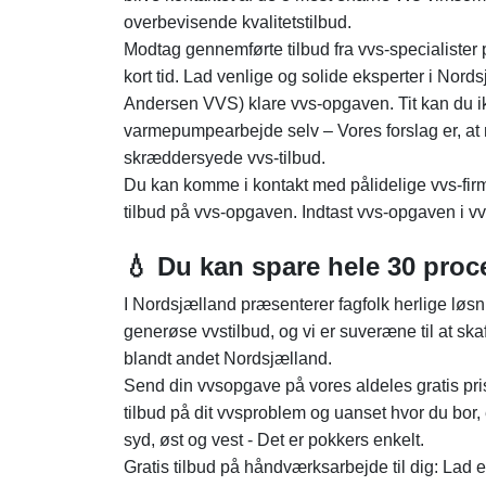
overbevisende kvalitetstilbud.
Modtag gennemførte tilbud fra vvs-specialister
kort tid. Lad venlige og solide eksperter i Nor
Andersen VVS) klare vvs-opgaven. Tit kan du ik
varmepumpearbejde selv – Vores forslag er, at m
skræddersyede vvs-tilbud.
Du kan komme i kontakt med pålidelige vvs-firma
tilbud på vvs-opgaven. Indtast vvs-opgaven i vv
💧 Du kan spare hele 30 proc
I Nordsjælland præsenterer fagfolk herlige løsni
generøse vvstilbud, og vi er suveræne til at ska
blandt andet Nordsjælland.
Send din vvsopgave på vores aldeles gratis pris
tilbud på dit vvsproblem og uanset hvor du bor, e
syd, øst og vest - Det er pokkers enkelt.
Gratis tilbud på håndværksarbejde til dig: Lad