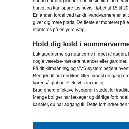
når du har brug for det. I de fleste tilfælde bet
hurtigt og kan spare tusindvis i løbet af 15 til 20 
En anden fordel ved tankfri vandvarmere er, at 
giver dig mere plads. De fleste er monteret på
monteres på en ydre væg.
Hold dig kold i sommervarm
Luk gardinerne og nuancerne i løbet af dagen, hvo
nogle værelse-mørkere nuancer eller gardiner.
Få dit klimaanlæg og VVS-system betjent hvert år 
Rengør dit aircondition filter mindst en gang om
kører så glat og effektivt som muligt.
Brug energieffektive lyspærer i stedet for trad
Mange boliger har lækager og dårlige forbindelse
kanaler, du har adgang til. Dette forhindrer den 