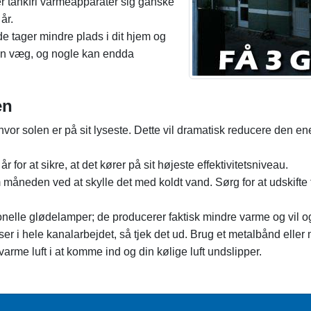
aler tankfri varmeapparater sig ganske
år.
de tager mindre plads i dit hjem og
 en væg, og nogle kan endda
en
r solen er på sit lyseste. Dette vil dramatisk reducere den energ
for at sikre, at det kører på sit højeste effektivitetsniveau.
 måneden ved at skylle det med koldt vand. Sørg for at udskifte fi
itionelle glødelamper; de producerer faktisk mindre varme og vil
r i hele kanalarbejdet, så tjek det ud. Brug et metalbånd eller m
varme luft i at komme ind og din kølige luft undslipper.