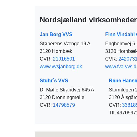
Nordsjælland virksomheder 
Jan Borg VVS
Finn Vindahl
Støberens Vænge 19 A
Engholmvej 6
3120 Hornbæk
3120 Hornbæ
CVR:
21916501
CVR:
242073
www.vvsjanborg.dk
www.fva-vvs.d
Stuhr´s VVS
Rene Hanse
Dr Mølle Strandvej 645 A
Stormlugen 
3120 Dronningmølle
3120 Ålsgår
CVR:
14798579
CVR:
33818
Tlf. 4970997