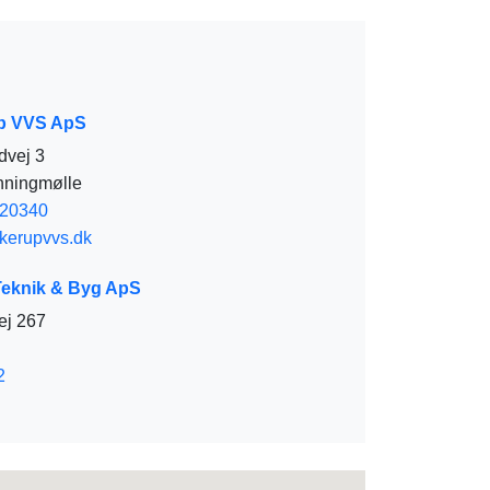
p VVS ApS
dvej 3
nningmølle
20340
erupvvs.dk
eknik & Byg ApS
ej 267
2