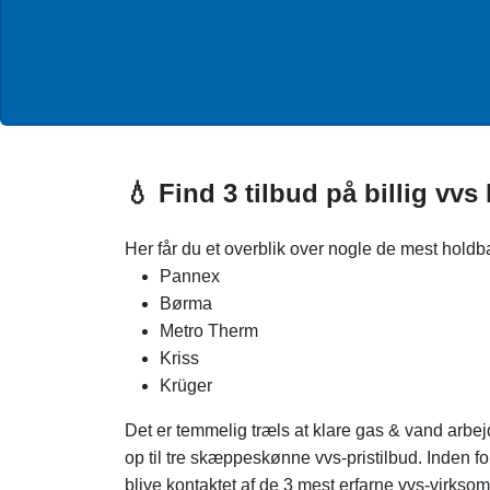
💧 Find 3 tilbud på billig vvs
Her får du et overblik over nogle de mest hold
Pannex
Børma
Metro Therm
Kriss
Krüger
Det er temmelig træls at klare gas & vand arbe
op til tre skæppeskønne vvs-pristilbud. Inden fo
blive kontaktet af de 3 mest erfarne vvs-virks