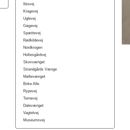
Ibisvej
Kragevej
Uglevej
Gøgevej
Spættevej
Rødkildevej
Nordkrogen
Holtesgårdvej
Skovvænget
Strandgårds Vænge
Møllevænget
Birke Alle
Rypevej
Ternevej
Dalevænget
Vagtelvej
Museumsvej