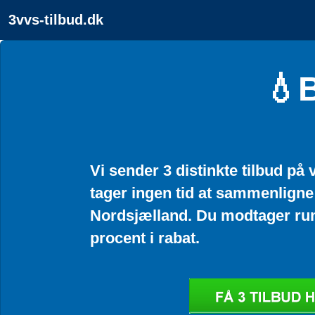
3vvs-tilbud.dk
💧B
Vi sender 3 distinkte tilbud på 
tager ingen tid at sammenligne 
Nordsjælland. Du modtager run
procent i rabat.