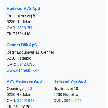
Rødekro VVS ApS
Trondhjemsvej 5
6230 Rødekro
CVR:
25961544
Tlf. 74694448
Genner Blik ApS
Øster Løgumvej 41, Genner
6230 Rødekro
CVR:
31423295
www.gennerblik.dk
VVS Pedersen ApS
Hellevad Vvs ApS
Øbeningvej 33
Brystrupvej 16
6230 Rødekro
6230 Rødekro
CVR:
31491843
CVR:
39424177
Tlf. 74625120