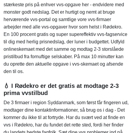
stærkeste pris på enhver vvs-opgave her - endvidere med
monster godt nedslag. Det er hurtigt og nemt at bruge
herværende vvs-portal og samtlige vore vvs-firmaer
arbejder med alle vvs-opgaver hvor som helst i Rødekro.
En 100 procent gratis og super supereffektiv vvs-fagservice
til dig med herlig prisnedslag, der luner i budgettet. Udfyld
onlineskemaet med det samme og modtag 2-3 storslåede
pristilbud fra fornuftige selskaber. På max 10 minutter kan
du oprette den aktuelle opgave i vvs-skemaet og afsende
den til os.
💧 I Rødekro er det gratis at modtage 2-3
prima vvstilbud
De 3 firmaer i region Syddanmark, som først får fingeren ud,
modtager dine kontaktinformationer, så brug os i dag - Det
kommer du ikke til at fortryde. Har du svært ved at finde en
vvs i Rødekro, har du fundet det rette sted, fordi her finder
du landets bedste fagfolk. Sæt dine vvs problemer ind på