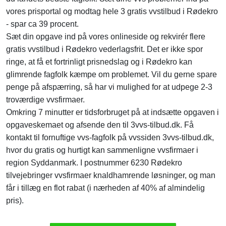
vores prisportal og modtag hele 3 gratis vvstilbud i Rødekro
- spar ca 39 procent.
Sæt din opgave ind på vores onlineside og rekvirér flere
gratis vvstilbud i Rødekro vederlagsfrit. Det er ikke spor
ringe, at få et fortrinligt prisnedslag og i Rødekro kan
glimrende fagfolk kæmpe om problemet. Vil du gerne spare
penge på afspærring, så har vi mulighed for at udpege 2-3
troværdige vvsfirmaer.
Omkring 7 minutter er tidsforbruget på at indsætte opgaven i
opgaveskemaet og afsende den til 3vvs-tilbud.dk. Få
kontakt til fornuftige vvs-fagfolk på vvssiden 3vvs-tilbud.dk,
hvor du gratis og hurtigt kan sammenligne vvsfirmaer i
region Syddanmark. I postnummer 6230 Rødekro
tilvejebringer vvsfirmaer knaldhamrende løsninger, og man
får i tillæg en flot rabat (i nærheden af 40% af almindelig
pris).