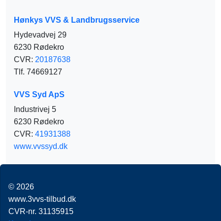
Hønkys VVS & Landbrugsservice
Hydevadvej 29
6230 Rødekro
CVR:
20187638
Tlf. 74669127
VVS Syd ApS
Industrivej 5
6230 Rødekro
CVR:
41931388
www.vvssyd.dk
© 2026
www.3vvs-tilbud.dk
CVR-nr. 31135915