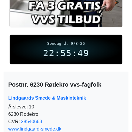
Søndag d. 9/8-26
22:55:50
Postnr. 6230 Rødekro vvs-fagfolk
Lindgaards Smede & Maskinteknik
Årslevvej 10
6230 Rødekro
CVR:
28540663
www.lindgaard-smede.dk