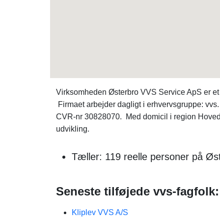
Virksomheden Østerbro VVS Service ApS er et
Firmaet arbejder dagligt i erhvervsgruppe: vv
CVR-nr 30828070. Med domicil i region Hovedst
udvikling.
Tæller: 119 reelle personer på Øs
Seneste tilføjede vvs-fagfolk:
Kliplev VVS A/S