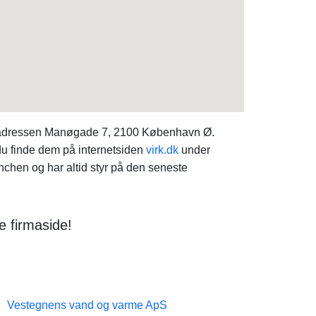
å adressen Manøgade 7, 2100 København Ø.
du finde dem på internetsiden
virk.dk
under
chen og har altid styr på den seneste
e firmaside!
Vestegnens vand og varme ApS