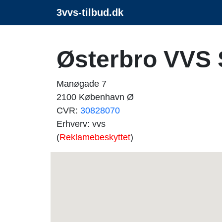
3vvs-tilbud.dk
Østerbro VVS 
Manøgade 7
2100 København Ø
CVR:
30828070
Erhverv: vvs
(
Reklamebeskyttet
)