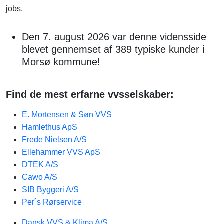
jobs.
Den 7. august 2026 var denne vidensside
blevet gennemset af 389 typiske kunder i
Morsø kommune!
Find de mest erfarne vvsselskaber:
E. Mortensen & Søn VVS
Hamlethus ApS
Frede Nielsen A/S
Ellehammer VVS ApS
DTEK A/S
Cawo A/S
SIB Byggeri A/S
Per´s Rørservice
Dansk VVS & Klima A/S