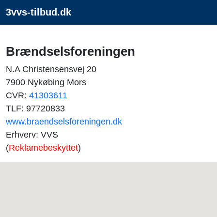
3vvs-tilbud.dk
Brændselsforeningen
N.A Christensensvej 20
7900 Nykøbing Mors
CVR:
41303611
TLF: 97720833
www.braendselsforeningen.dk
Erhverv: VVS
(
Reklamebeskyttet
)