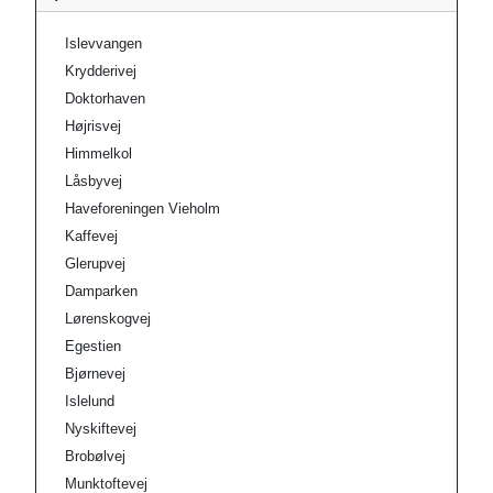
Islevvangen
Krydderivej
Doktorhaven
Højrisvej
Himmelkol
Låsbyvej
Haveforeningen Vieholm
Kaffevej
Glerupvej
Damparken
Lørenskogvej
Egestien
Bjørnevej
Islelund
Nyskiftevej
Brobølvej
Munktoftevej