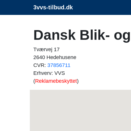
3vvs-tilbud.dk
Dansk Blik- o
Tværvej 17
2640 Hedehusene
CVR:
37856711
Erhverv: VVS
(
Reklamebeskyttet
)