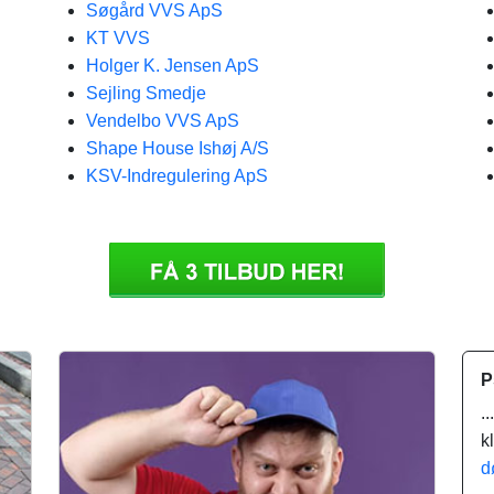
Søgård VVS ApS
KT VVS
Holger K. Jensen ApS
Sejling Smedje
Vendelbo VVS ApS
Shape House Ishøj A/S
KSV-Indregulering ApS
P
.
k
d