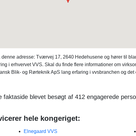
å denne adresse: Tværvej 17, 2640 Hedehusene og hører til bl
ring i erhvervet VVS. Skal du finde flere informationer om vi
sk Blik- og Rørteknik ApS lang erfaring i vvsbranchen og det er 
e faktaside blevet besøgt af 412 engagerede perso
icerer hele kongeriget:
Elnegaard VVS