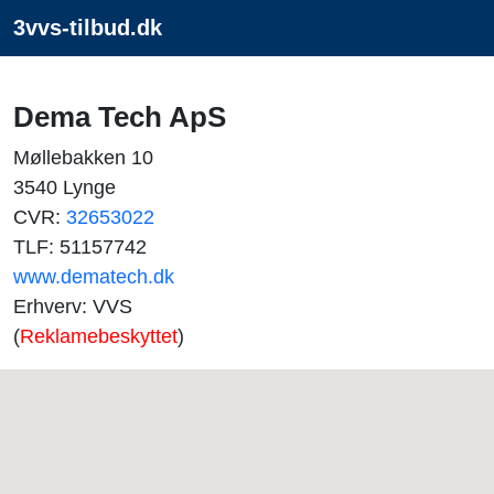
3vvs-tilbud.dk
Dema Tech ApS
Møllebakken 10
3540 Lynge
CVR:
32653022
TLF: 51157742
www.dematech.dk
Erhverv: VVS
(
Reklamebeskyttet
)