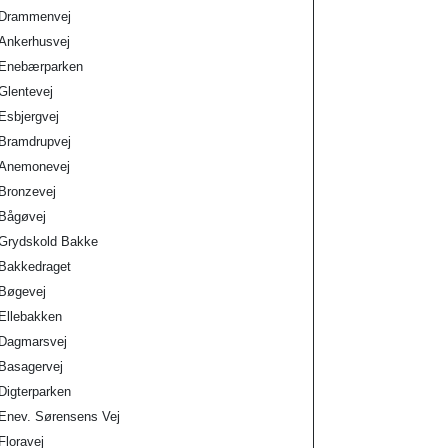
Drammenvej
Ankerhusvej
Enebærparken
Glentevej
Esbjergvej
Bramdrupvej
Anemonevej
Bronzevej
Bågøvej
Grydskold Bakke
Bakkedraget
Bøgevej
Ellebakken
Dagmarsvej
Basagervej
Digterparken
Enev. Sørensens Vej
Floravej