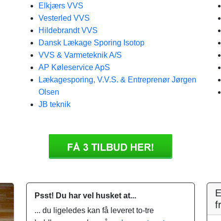
Elkjærs VVS
Vesterled VVS
Hildebrandt VVS
Dansk Lækage Sporing Isotop
VVS & Varmeteknik A/S
AP Køleservice ApS
Lækagesporing, V.V.S. & Entreprenør Jørgen
Olsen
JB teknik
E
Psst! Du har vel husket at...
f
... du ligeledes kan få leveret to-tre