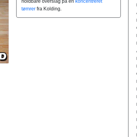
holdbare overslag på en
koncentreret
tømrer
fra Kolding.