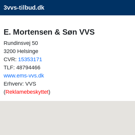
3vvs-tilbud.dk
E. Mortensen & Søn VVS
Rundinsvej 50
3200 Helsinge
CVR:
15353171
TLF: 48794466
www.ems-vvs.dk
Erhverv: VVS
(
Reklamebeskyttet
)