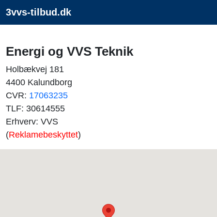
3vvs-tilbud.dk
Energi og VVS Teknik
Holbækvej 181
4400 Kalundborg
CVR:
17063235
TLF: 30614555
Erhverv: VVS
(
Reklamebeskyttet
)