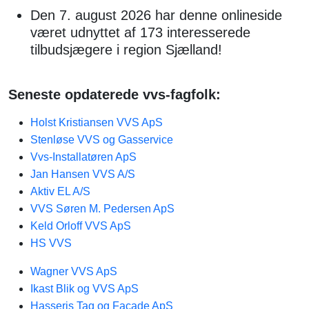
Den 7. august 2026 har denne onlineside
været udnyttet af 173 interesserede
tilbudsjægere i region Sjælland!
Seneste opdaterede vvs-fagfolk:
Holst Kristiansen VVS ApS
Stenløse VVS og Gasservice
Vvs-Installatøren ApS
Jan Hansen VVS A/S
Aktiv EL A/S
VVS Søren M. Pedersen ApS
Keld Orloff VVS ApS
HS VVS
Wagner VVS ApS
Ikast Blik og VVS ApS
Hasseris Tag og Facade ApS