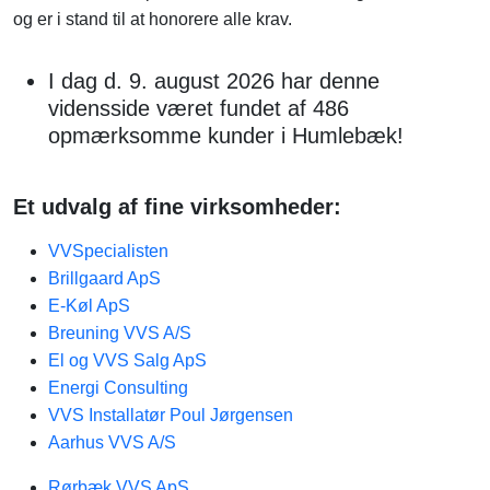
og er i stand til at honorere alle krav.
I dag d. 9. august 2026 har denne
vidensside været fundet af 486
opmærksomme kunder i Humlebæk!
Et udvalg af fine virksomheder:
VVSpecialisten
Brillgaard ApS
E-Køl ApS
Breuning VVS A/S
El og VVS Salg ApS
Energi Consulting
VVS Installatør Poul Jørgensen
Aarhus VVS A/S
Rørbæk VVS ApS