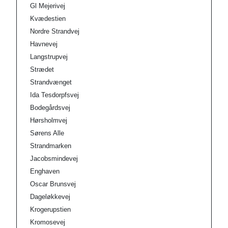
Gl Mejerivej
Kvædestien
Nordre Strandvej
Havnevej
Langstrupvej
Strædet
Strandvænget
Ida Tesdorpfsvej
Bodegårdsvej
Hørsholmvej
Sørens Alle
Strandmarken
Jacobsmindevej
Enghaven
Oscar Brunsvej
Dageløkkevej
Krogerupstien
Kromosevej