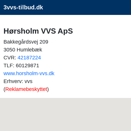
3vvs-tilbud.dk
Hørsholm VVS ApS
Bakkegårdsvej 209
3050 Humlebæk
CVR:
42187224
TLF: 60129871
www.horsholm-vvs.dk
Erhverv: vvs
(
Reklamebeskyttet
)