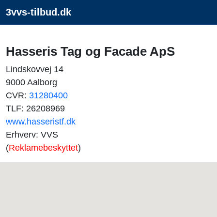
3vvs-tilbud.dk
Hasseris Tag og Facade ApS
Lindskovvej 14
9000 Aalborg
CVR:
31280400
TLF: 26208969
www.hasseristf.dk
Erhverv: VVS
(
Reklamebeskyttet
)