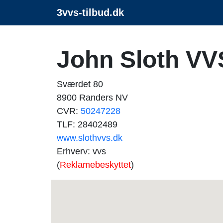
3vvs-tilbud.dk
John Sloth VV
Sværdet 80
8900 Randers NV
CVR:
50247228
TLF: 28402489
www.slothvvs.dk
Erhverv: vvs
(
Reklamebeskyttet
)