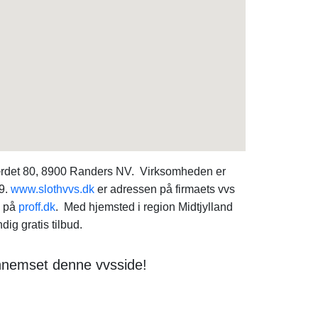
værdet 80, 8900 Randers NV. Virksomheden er
89.
www.slothvvs.dk
er adressen på firmaets vvs
o på
proff.dk
. Med hjemsted i region Midtjylland
ig gratis tilbud.
nnemset denne vvsside!