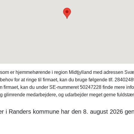
ma, som er hjemmehørende i region Midtjylland med adressen S
behov for at ringe til firmaet, kan du bruge følgende tlf. 284024
 om firmaet, kan du under SE-nummeret 50247228 finde mere inf
g glimrende medarbejdere, og udarbejder meget gerne fuldstænd
der i Randers kommune har den 8. august 2026 ge