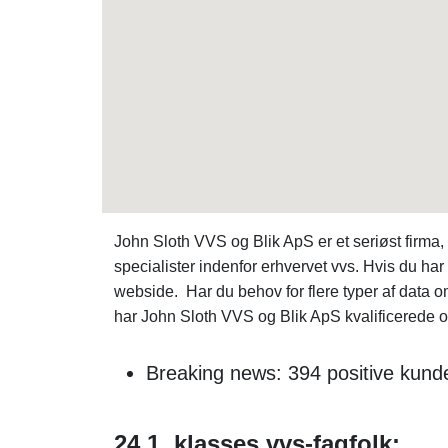
John Sloth VVS og Blik ApS er et seriøst fir
specialister indenfor erhvervet vvs. Hvis du har 
webside. Har du behov for flere typer af data
har John Sloth VVS og Blik ApS kvalificerede o
Breaking news: 394 positive kun
24 1. klasses vvs-fagfolk: