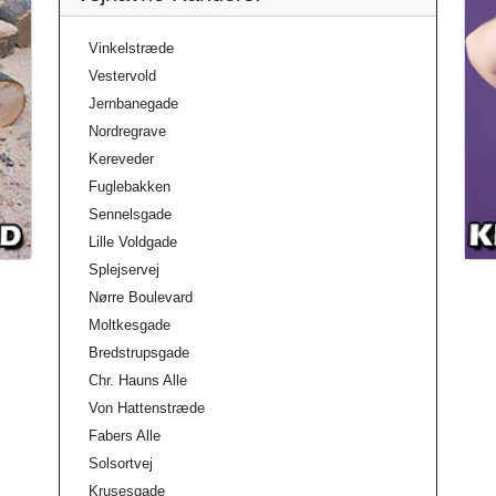
Vinkelstræde
Vestervold
Jernbanegade
Nordregrave
Kereveder
Fuglebakken
Sennelsgade
Lille Voldgade
Splejservej
Nørre Boulevard
Moltkesgade
Bredstrupsgade
Chr. Hauns Alle
Von Hattenstræde
Fabers Alle
Solsortvej
Krusesgade