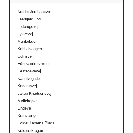
Nordre Jernbanevej
Leerbjerg Lod
Lodbrogsvej
Lykkevej
Munkebuen
Kobbelvangen
Odinsvej
Håndværkervænget
Hestehavevej
Kannikegade
Kagerupvej
Jakob Knudsensvej
Møllehøjvej
Lindevej
Kornvænget
Holger Larsens Plads
Kulsvierkrogen