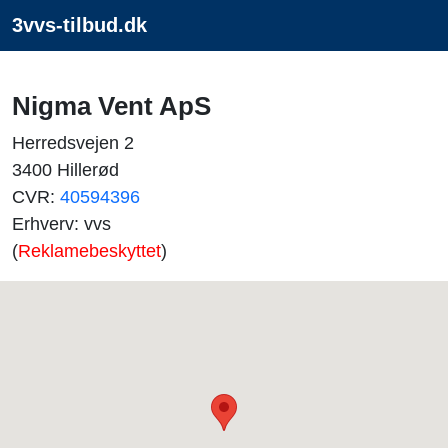
3vvs-tilbud.dk
Nigma Vent ApS
Herredsvejen 2
3400 Hillerød
CVR:
40594396
Erhverv: vvs
(
Reklamebeskyttet
)