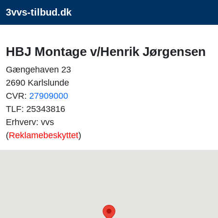
3vvs-tilbud.dk
HBJ Montage v/Henrik Jørgensen
Gængehaven 23
2690 Karlslunde
CVR:
27909000
TLF: 25343816
Erhverv: vvs
(
Reklamebeskyttet
)