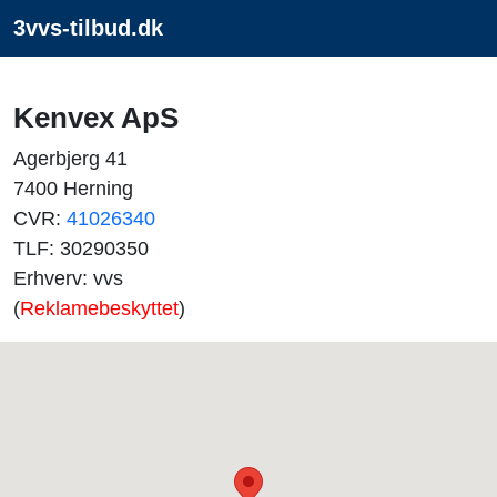
3vvs-tilbud.dk
Kenvex ApS
Agerbjerg 41
7400 Herning
CVR:
41026340
TLF: 30290350
Erhverv: vvs
(
Reklamebeskyttet
)