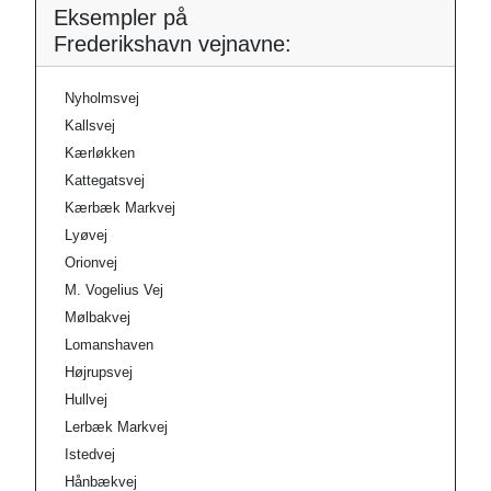
Eksempler på
Frederikshavn vejnavne:
Nyholmsvej
Kallsvej
Kærløkken
Kattegatsvej
Kærbæk Markvej
Lyøvej
Orionvej
M. Vogelius Vej
Mølbakvej
Lomanshaven
Højrupsvej
Hullvej
Lerbæk Markvej
Istedvej
Hånbækvej