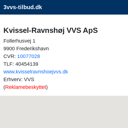
3vvs-tilbud.dk
Kvissel-Ravnshøj VVS ApS
Follerhusvej 1
9900 Frederikshavn
CVR:
10077028
TLF: 40454139
www.kvisselravnshoejvvs.dk
Erhverv: VVS
(
Reklamebeskyttet
)