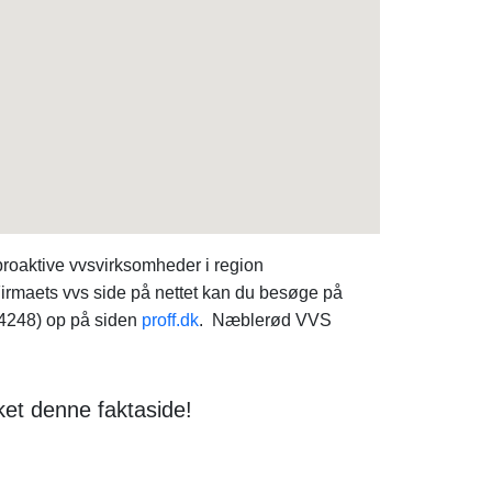
roaktive vvsvirksomheder i region
irmaets vvs side på nettet kan du besøge på
04248) op på siden
proff.dk
. Næblerød VVS
ket denne faktaside!