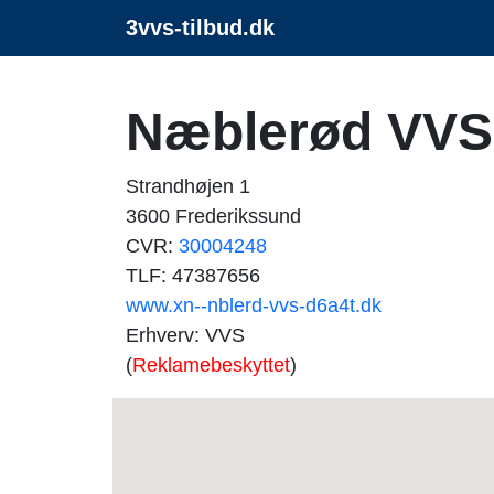
3vvs-tilbud.dk
Næblerød VVS
Strandhøjen 1
3600 Frederikssund
CVR:
30004248
TLF: 47387656
www.xn--nblerd-vvs-d6a4t.dk
Erhverv: VVS
(
Reklamebeskyttet
)