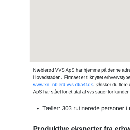
Næblerød VVS ApS har hjemme på denne adresse
Hovedstaden. Firmaet er tilknyttet erhvervsty
www.xn--nblerd-vvs-d6a4t.dk
. Ønsker du flere
ApS har stået for et utal af vvs sager for kunder
Tæller: 303 rutinerede personer 
Produktive eksperter fra erhv