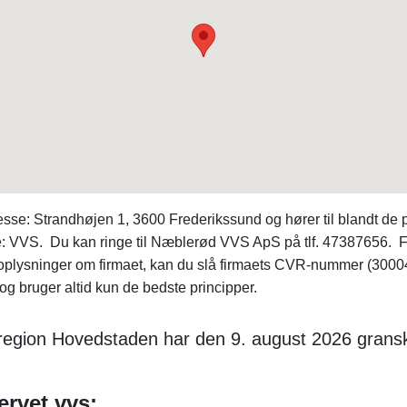
: Strandhøjen 1, 3600 Frederikssund og hører til blandt de p
pe: VVS. Du kan ringe til Næblerød VVS ApS på tlf. 47387656. F
 oplysninger om firmaet, kan du slå firmaets CVR-nummer (300
 og bruger altid kun de bedste principper.
i region Hovedstaden har den 9. august 2026 grans
ervet vvs: