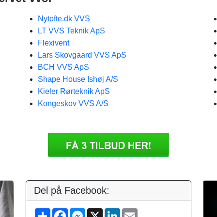
Nytofte.dk VVS
LT VVS Teknik ApS
Flexivent
Lars Skovgaard VVS ApS
BCH VVS ApS
Shape House Ishøj A/S
Kieler Rørteknik ApS
Kongeskov VVS A/S
Del på Facebook:
S
F
M
X
L
E