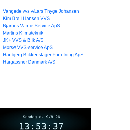
Vangede vvs v/Lars Thyge Johansen
Kim Breil Hansen VVS
Bjarnes Varme Service ApS
Martins Klimateknik
JK+ VVS & Blik A/S
Morsø VVS-service ApS
Hadbjerg Blikkenslager Forretning ApS
Hargassner Danmark A/S
Søndag d. 9/8-26
13:53:38