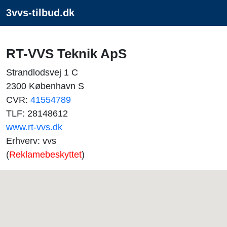
3vvs-tilbud.dk
RT-VVS Teknik ApS
Strandlodsvej 1 C
2300 København S
CVR:
41554789
TLF: 28148612
www.rt-vvs.dk
Erhverv: vvs
(
Reklamebeskyttet
)