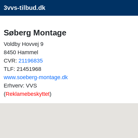
3vvs-tilbud.dk
Søberg Montage
Voldby Hovvej 9
8450 Hammel
CVR:
21196835
TLF: 21451968
www.soeberg-montage.dk
Erhverv: VVS
(
Reklamebeskyttet
)