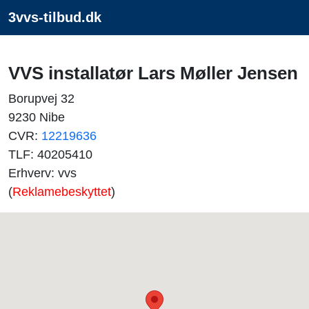
3vvs-tilbud.dk
VVS installatør Lars Møller Jensen
Borupvej 32
9230 Nibe
CVR:
12219636
TLF: 40205410
Erhverv: vvs
(
Reklamebeskyttet
)