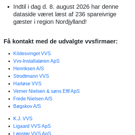
Indtil i dag d. 8. august 2026 har denne
dataside været læst af 236 spareivrige
gæster i region Nordjylland!
Få kontakt med de udvalgte vvsfirmaer:
Kildesvinget VVS
Vvs-Installatøren ApS
Henriksen A/S
Strodtmann VVS
Harløse VVS
Verner Nielsen & søns Eftf ApS
Frede Nielsen A/S
Bøgskov A/S
K.J. VVS
Ligaard VVS ApS
Løgstør VVS ApS