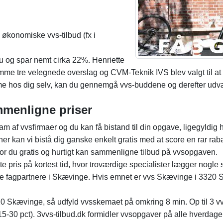
3 økonomiske vvs-tilbud (fx i
nu og spar nemt cirka 22%. Henriette
me tre velegnede overslag og CVM-Teknik IVS blev valgt til a
emme hos dig selv, kan du gennemgå vvs-buddene og derefter udv
mmenligne priser
m af vvsfirmaer og du kan få bistand til din opgave, ligegyldig
her kan vi bistå dig ganske enkelt gratis med at score en rar rab
vor du gratis og hurtigt kan sammenligne tilbud på vvsopgaven.
e pris på kortest tid, hvor troværdige specialister lægger nogl
te fagpartnere i Skævinge. Hvis emnet er vvs Skævinge i 3320 S
20 Skævinge, så udfyld vvsskemaet på omkring 8 min. Op til 3 vvsfi
30 pct). 3vvs-tilbud.dk formidler vvsopgaver på alle hverdage,