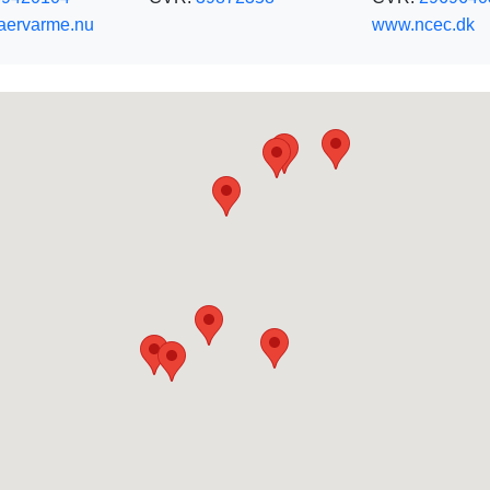
aervarme.nu
www.ncec.dk