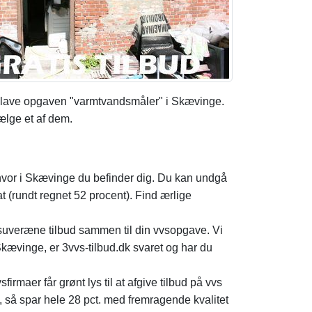
t lave opgaven "varmtvandsmåler" i Skævinge.
ælge et af dem.
 hvor i Skævinge du befinder dig. Du kan undgå
at (rundt regnet 52 procent). Find ærlige
e suveræne tilbud sammen til din vvsopgave. Vi
kævinge, er 3vvs-tilbud.dk svaret og har du
rmaer får grønt lys til at afgive tilbud på vvs
 så spar hele 28 pct. med fremragende kvalitet