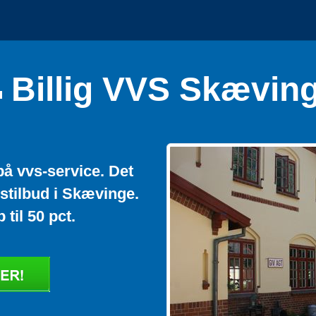
Billig VVS Skævin
på vvs-service. Det
vstilbud i Skævinge.
 til 50 pct.