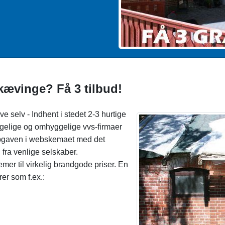
Skævinge? Få 3 tilbud!
e selv - Indhent i stedet 2-3 hurtige
yggelige og omhyggelige vvs-firmaer
 opgaven i webskemaet med det
fra venlige selskaber.
lemer til virkelig brandgode priser. En
er som f.ex.: