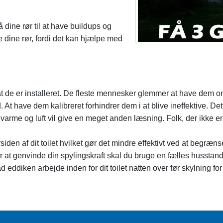
 dine rør til at have buildups og
 dine rør, fordi det kan hjælpe med
 at de er installeret. De fleste mennesker glemmer at have dem o
t have dem kalibreret forhindrer dem i at blive ineffektive. Det
de varme og luft vil give en meget anden læsning. Folk, der ikke 
n af ​​dit toilet hvilket gør det mindre effektivt ved at begrænse
or at genvinde din spylingskraft skal du bruge en fælles husstands
eddiken arbejde inden for dit toilet natten over før skylning fo