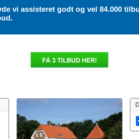
de vi assisteret godt og vel 84.000 til
bud.
D