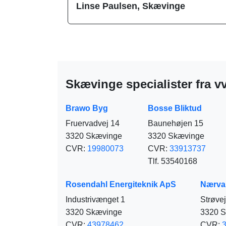
Linse Paulsen, Skævinge
Skævinge specialister fra 
Brawo Byg
Bosse Bliktud
Fruervadvej 14
Baunehøjen 15
3320 Skævinge
3320 Skævinge
CVR:
19980073
CVR:
33913737
Tlf. 53540168
Rosendahl Energiteknik ApS
Nærva
Industrivænget 1
Strøve
3320 Skævinge
3320 
CVR:
43978462
CVR: