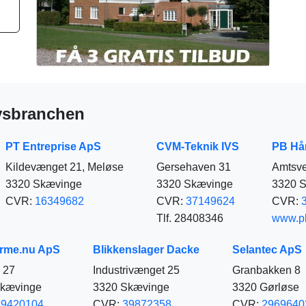
vvsbranchen
PT Entreprise ApS
CVM-Teknik IVS
PB Hå
Kildevænget 21, Meløse
Gersehaven 31
Amtsve
3320 Skævinge
3320 Skævinge
3320 
CVR:
16349682
CVR:
37149624
CVR:
Tlf. 28408346
www.pb
rme.nu ApS
Blikkenslager Dacke
Selantec ApS
j 27
Industrivænget 25
Granbakken 8
Skævinge
3320 Skævinge
3320 Gørløse
39420104
CVR:
39872358
CVR:
2969640