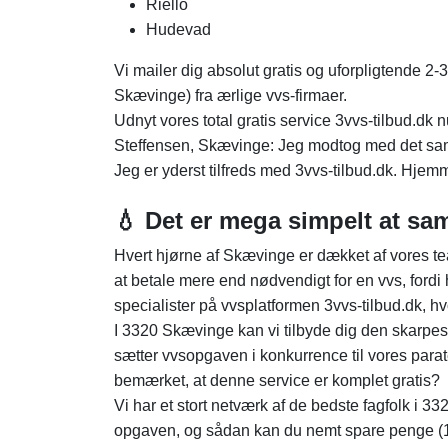
Riello
Hudevad
Vi mailer dig absolut gratis og uforpligtende 2-
Skævinge) fra ærlige vvs-firmaer.
Udnyt vores total gratis service 3vvs-tilbud.dk 
Steffensen, Skævinge: Jeg modtog med det sam
Jeg er yderst tilfreds med 3vvs-tilbud.dk. Hj
💧 Det er mega simpelt at sa
Hvert hjørne af Skævinge er dækket af vores tea
at betale mere end nødvendigt for en vvs, fordi 
specialister på vvsplatformen 3vvs-tilbud.dk, h
I 3320 Skævinge kan vi tilbyde dig den skarpest
sætter vvsopgaven i konkurrence til vores para
bemærket, at denne service er komplet gratis?
Vi har et stort netværk af de bedste fagfolk i 33
opgaven, og sådan kan du nemt spare penge (15-