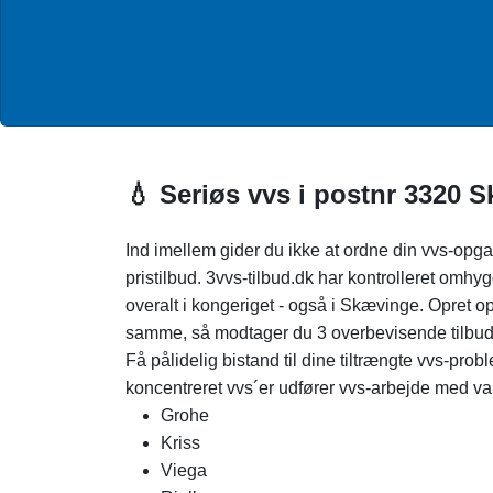
💧 Seriøs vvs i postnr 3320 
Ind imellem gider du ikke at ordne din vvs-opgav
pristilbud. 3vvs-tilbud.dk har kontrolleret omh
overalt i kongeriget - også i Skævinge. Opret
samme, så modtager du 3 overbevisende tilbud 
Få pålidelig bistand til dine tiltrængte vvs-prob
koncentreret vvs´er udfører vvs-arbejde med var
Grohe
Kriss
Viega