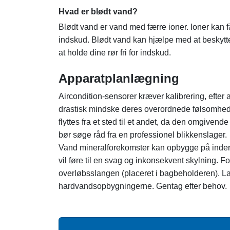
Hvad er blødt vand?
Blødt vand er vand med færre ioner. Ioner kan få
indskud. Blødt vand kan hjælpe med at beskytte
at holde dine rør fri for indskud.
Apparatplanlægning
Aircondition-sensorer kræver kalibrering, efter
drastisk mindske deres overordnede følsomhed. A
flyttes fra et sted til et andet, da den omgiven
bør søge råd fra en professionel blikkenslager.
Vand mineralforekomster kan opbygge på inderside
vil føre til en svag og inkonsekvent skylning. F
overløbsslangen (placeret i bagbeholderen). Lad 
hardvandsopbygningerne. Gentag efter behov.