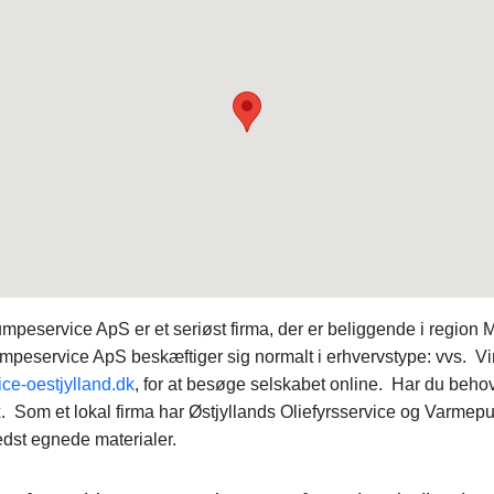
mpeservice ApS er et seriøst firma, der er beliggende i region
umpeservice ApS beskæftiger sig normalt i erhvervstype: vvs.
ce-oestjylland.dk
, for at besøge selskabet online. Har du beho
k
. Som et lokal firma har Østjyllands Oliefyrsservice og Varm
edst egnede materialer.