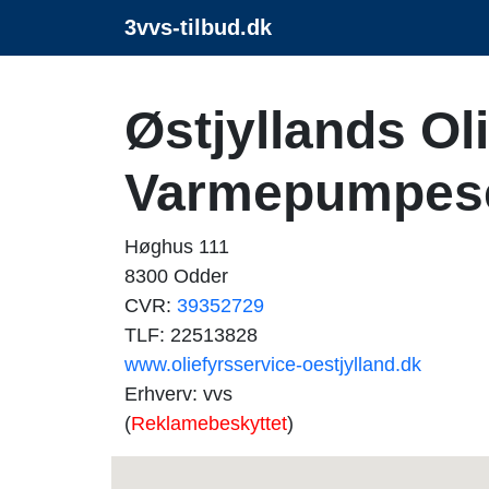
3vvs-tilbud.dk
Østjyllands Ol
Varmepumpese
Høghus 111
8300 Odder
CVR:
39352729
TLF: 22513828
www.oliefyrsservice-oestjylland.dk
Erhverv: vvs
(
Reklamebeskyttet
)