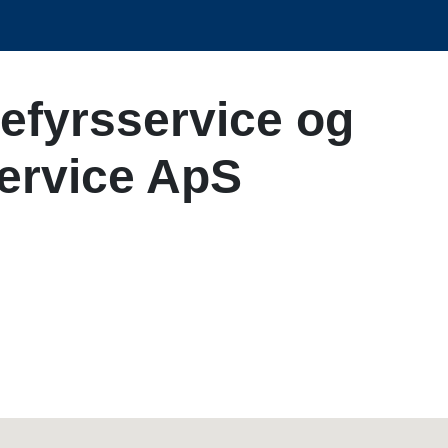
iefyrsservice og
rvice ApS