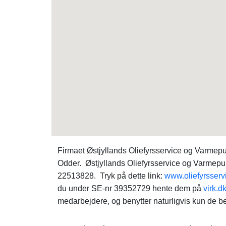
Firmaet Østjyllands Oliefyrsservice og Varmepu
Odder. Østjyllands Oliefyrsservice og Varmep
22513828. Tryk på dette link:
www.oliefyrsservi
du under SE-nr 39352729 hente dem på
virk.d
medarbejdere, og benytter naturligvis kun de b