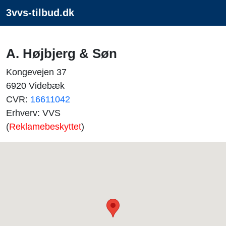
3vvs-tilbud.dk
A. Højbjerg & Søn
Kongevejen 37
6920 Videbæk
CVR:
16611042
Erhverv: VVS
(
Reklamebeskyttet
)