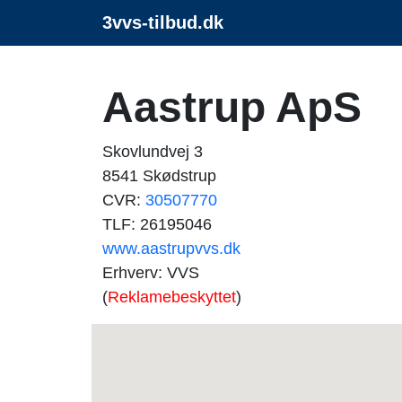
3vvs-tilbud.dk
Aastrup ApS
Skovlundvej 3
8541 Skødstrup
CVR:
30507770
TLF: 26195046
www.aastrupvvs.dk
Erhverv: VVS
(
Reklamebeskyttet
)