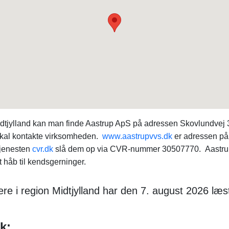
idtjylland kan man finde Aastrup ApS på adressen Skovlundvej 3
 skal kontakte virksomheden.
www.aastrupvvs.dk
er adressen på 
tjenesten
cvr.dk
slå dem op via CVR-nummer 30507770. Aastrup
håb til kendsgerninger.
re i region Midtjylland har den 7. august 2026 læs
k: