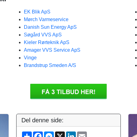
EK Blik ApS
Mørch Varmeservice
Danish Sun Energy ApS
Søgård VVS ApS
Kieler Rørteknik ApS
Amager VVS Service ApS
Vinge
Brandstrup Smeden A/S
Del denne side:
S
F
M
X
L
E