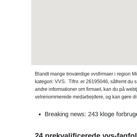
Blandt mange troværdige vvsfirmaer i region M
kategori: VVS. Tlfnr. er 26195046, såfremt du
andre informationer om firmaet, kan du på web
velrenommerede medarbejdere, og kan gøre dit 
Breaking news: 243 kloge forbruge
24 prekvalificerede vvs-fagfol