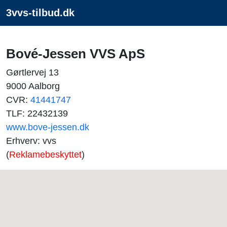
3vvs-tilbud.dk
Bové-Jessen VVS ApS
Gørtlervej 13
9000 Aalborg
CVR:
41441747
TLF: 22432139
www.bove-jessen.dk
Erhverv: vvs
(
Reklamebeskyttet
)