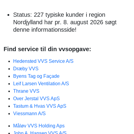
Status: 227 typiske kunder i region
Nordjylland har pr. 8. august 2026 søgt
denne informationsside!
Find service til din vvsopgave:
Hedensted VVS Service A/S
Dræby VVS
Byens Tag og Façade
Leif Larsen Ventilation A/S
Thrane VVS
Over Jerstal VVS ApS
Tastum & Hvas VVS ApS
Viessmann A/S
Måløv VVS Holding Aps
John A. Hansen VVS A/S