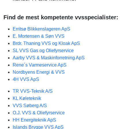
Find de mest kompetente vvsspecialister:
Erritsø Blikkenslageren ApS
E. Mortensen & Søn VVS
Brdr. Thaning VVS og Kloak ApS
SL VVS Gas og Oliefyrservice
Aarby VVS & Maskinforretning ApS
Rene´s Varmeservice ApS
Nordbyens Energi & VVS
4H VVS ApS
TR VVS-Teknik A/S
KL Køleteknik
VVS Søberg A/S
O.J. VVS & Oliefyrservice
HH Energiteknik ApS
Islands Brygge VVS ApS