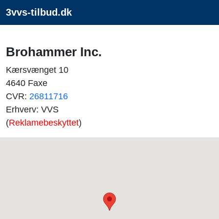
3vvs-tilbud.dk
Brohammer Inc.
Kærsvænget 10
4640 Faxe
CVR:
26811716
Erhverv: VVS
(
Reklamebeskyttet
)