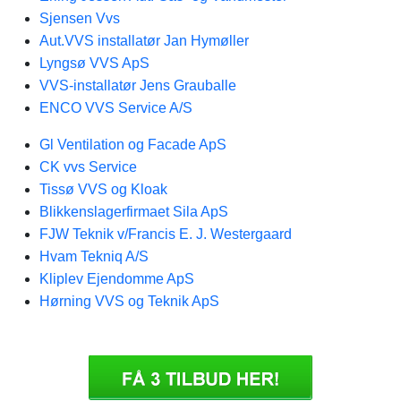
Sjensen Vvs
Aut.VVS installatør Jan Hymøller
Lyngsø VVS ApS
VVS-installatør Jens Grauballe
ENCO VVS Service A/S
Gl Ventilation og Facade ApS
CK vvs Service
Tissø VVS og Kloak
Blikkenslagerfirmaet Sila ApS
FJW Teknik v/Francis E. J. Westergaard
Hvam Tekniq A/S
Kliplev Ejendomme ApS
Hørning VVS og Teknik ApS