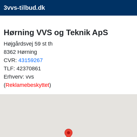
3vvs-tilbud.dk
Hørning VVS og Teknik ApS
Højgårdsvej 59 st th
8362 Hørning
CVR:
43159267
TLF: 42370861
Erhverv: vvs
(
Reklamebeskyttet
)