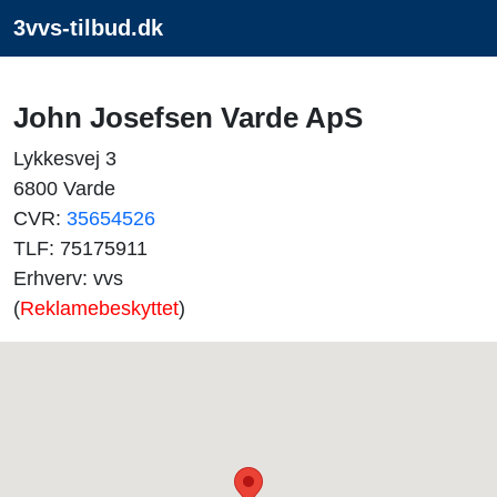
3vvs-tilbud.dk
John Josefsen Varde ApS
Lykkesvej 3
6800 Varde
CVR:
35654526
TLF: 75175911
Erhverv: vvs
(
Reklamebeskyttet
)