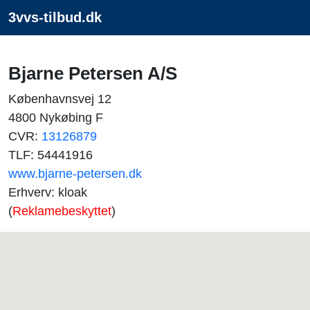
3vvs-tilbud.dk
Bjarne Petersen A/S
Københavnsvej 12
4800 Nykøbing F
CVR:
13126879
TLF: 54441916
www.bjarne-petersen.dk
Erhverv: kloak
(
Reklamebeskyttet
)