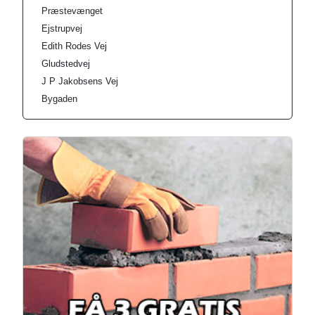
Præstevænget
Ejstrupvej
Edith Rodes Vej
Gludstedvej
J P Jakobsens Vej
Bygaden