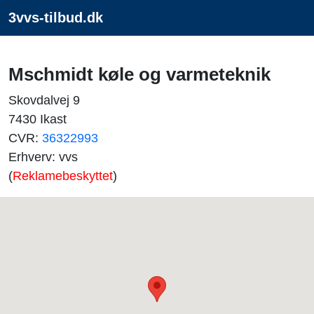
3vvs-tilbud.dk
Mschmidt køle og varmeteknik
Skovdalvej 9
7430 Ikast
CVR:
36322993
Erhverv: vvs
(
Reklamebeskyttet
)