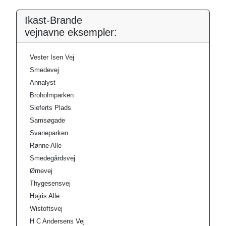
Ikast-Brande
vejnavne eksempler:
Vester Isen Vej
Smedevej
Annalyst
Broholmparken
Sieferts Plads
Samsøgade
Svaneparken
Rønne Alle
Smedegårdsvej
Ørnevej
Thygesensvej
Højris Alle
Wistoftsvej
H C Andersens Vej