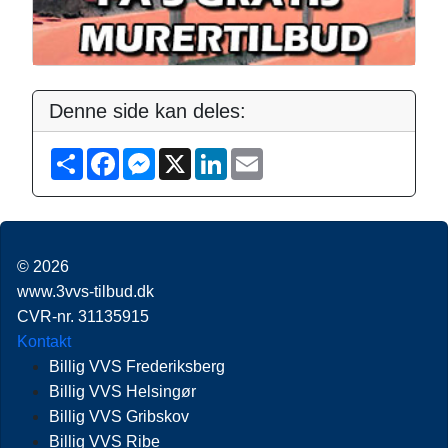
Denne side kan deles:
S
F
M
X
L
E
h
a
e
i
m
a
c
s
n
a
r
e
s
k
i
e
b
e
e
l
o
n
d
o
g
I
© 2026
k
e
n
r
www.3vvs-tilbud.dk
CVR-nr. 31135915
Kontakt
Billig VVS Frederiksberg
Billig VVS Helsingør
Billig VVS Gribskov
Billig VVS Ribe