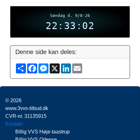
Søndag d. 9/8-26
22:33:03
Denne side kan deles:
S
F
M
X
L
E
h
a
e
i
m
a
c
s
n
a
r
e
s
k
i
e
b
e
e
l
o
n
d
o
g
I
© 2026
k
e
n
r
www.3vvs-tilbud.dk
CVR-nr. 31135915
Kontakt
Billig VVS Høje-taastrup
Billig VVS Odense