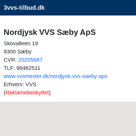
3vvs-tilbud.dk
Nordjysk VVS Sæby ApS
Skovalleen 19
9300 Sæby
CVR:
20205687
TLF: 98462511
www.vvsmester.dk/nordjysk-vvs-saeby-aps
Erhverv: VVS
(
Reklamebeskyttet
)