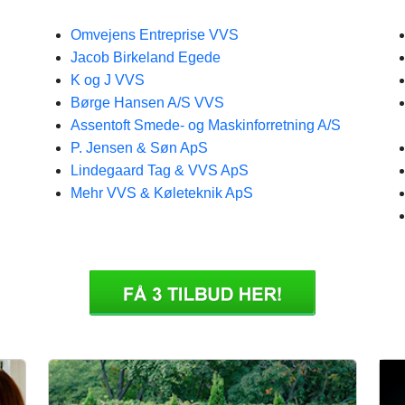
Omvejens Entreprise VVS
Jacob Birkeland Egede
K og J VVS
Børge Hansen A/S VVS
Assentoft Smede- og Maskinforretning A/S
P. Jensen & Søn ApS
Lindegaard Tag & VVS ApS
Mehr VVS & Køleteknik ApS