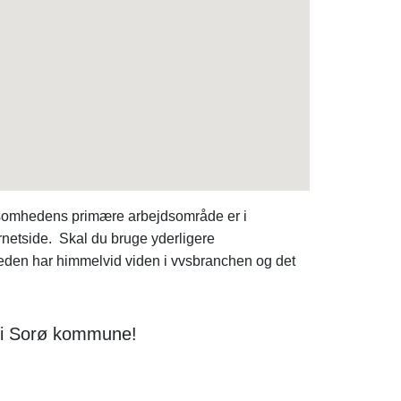
rksomhedens primære arbejdsområde er i
ternetside. Skal du bruge yderligere
den har himmelvid viden i vvsbranchen og det
e i Sorø kommune!