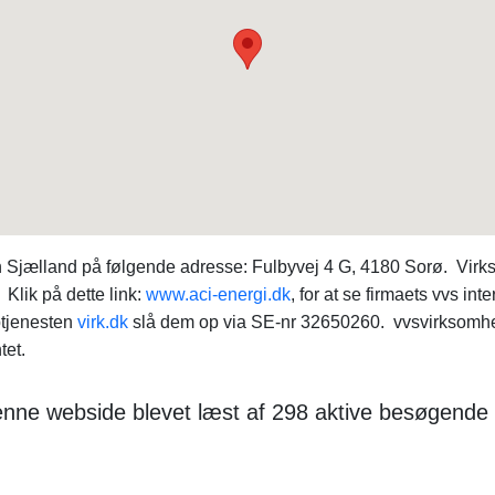
on Sjælland på følgende adresse: Fulbyvej 4 G, 4180 Sorø. Vi
Klik på dette link:
www.aci-energi.dk
, for at se firmaets vvs in
btjenesten
virk.dk
slå dem op via SE-nr 32650260. vvsvirksomhe
tet.
 denne webside blevet læst af 298 aktive besøgend