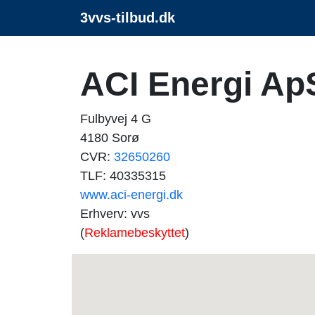
3vvs-tilbud.dk
ACI Energi Ap
Fulbyvej 4 G
4180 Sorø
CVR:
32650260
TLF: 40335315
www.aci-energi.dk
Erhverv: vvs
(
Reklamebeskyttet
)