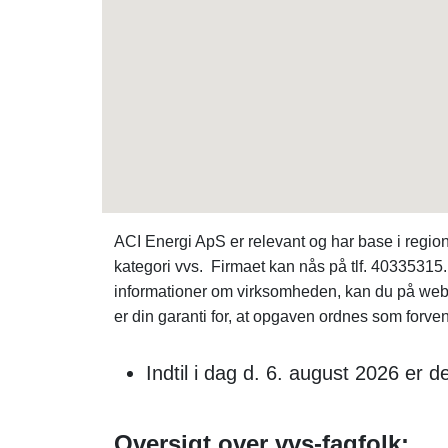
ACI Energi ApS er relevant og har base i regi
kategori vvs. Firmaet kan nås på tlf. 40335315. 
informationer om virksomheden, kan du på we
er din garanti for, at opgaven ordnes som forven
Indtil i dag d. 6. august 2026 er
Oversigt over vvs-fagfolk: