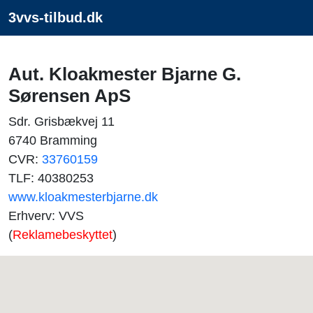
3vvs-tilbud.dk
Aut. Kloakmester Bjarne G.
Sørensen ApS
Sdr. Grisbækvej 11
6740 Bramming
CVR:
33760159
TLF: 40380253
www.kloakmesterbjarne.dk
Erhverv: VVS
(
Reklamebeskyttet
)