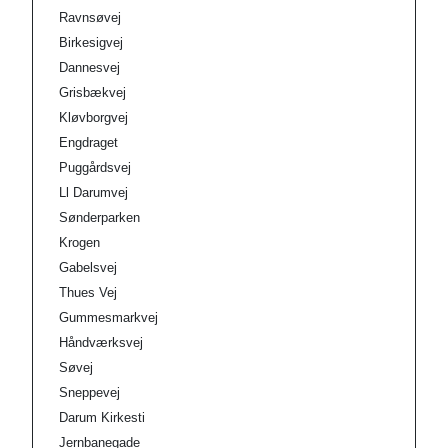
Ravnsøvej
Birkesigvej
Dannesvej
Grisbækvej
Kløvborgvej
Engdraget
Puggårdsvej
Ll Darumvej
Sønderparken
Krogen
Gabelsvej
Thues Vej
Gummesmarkvej
Håndværksvej
Søvej
Sneppevej
Darum Kirkesti
Jernbanegade