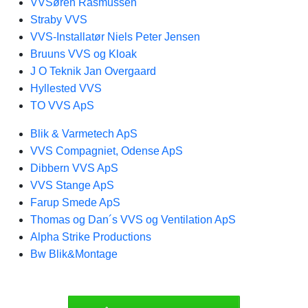
VVSøren Rasmussen
Straby VVS
VVS-Installatør Niels Peter Jensen
Bruuns VVS og Kloak
J O Teknik Jan Overgaard
Hyllested VVS
TO VVS ApS
Blik & Varmetech ApS
VVS Compagniet, Odense ApS
Dibbern VVS ApS
VVS Stange ApS
Farup Smede ApS
Thomas og Dan´s VVS og Ventilation ApS
Alpha Strike Productions
Bw Blik&Montage