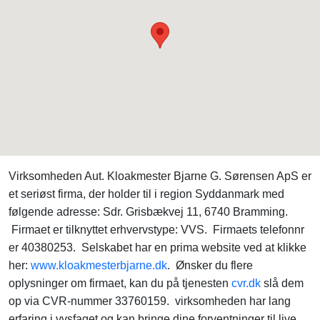
Virksomheden Aut. Kloakmester Bjarne G. Sørensen ApS er
et seriøst firma, der holder til i region Syddanmark med
følgende adresse: Sdr. Grisbækvej 11, 6740 Bramming.
Firmaet er tilknyttet erhvervstype: VVS. Firmaets telefonnr
er 40380253. Selskabet har en prima website ved at klikke
her:
www.kloakmesterbjarne.dk
. Ønsker du flere
oplysninger om firmaet, kan du på tjenesten
cvr.dk
slå dem
op via CVR-nummer 33760159. virksomheden har lang
erfaring i vvsfaget og kan bringe dine forventninger til live.