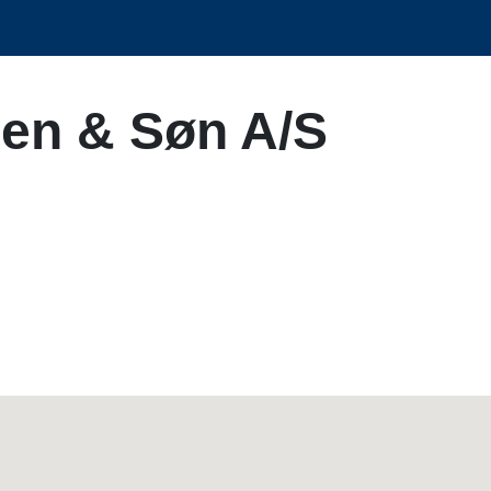
sen & Søn A/S