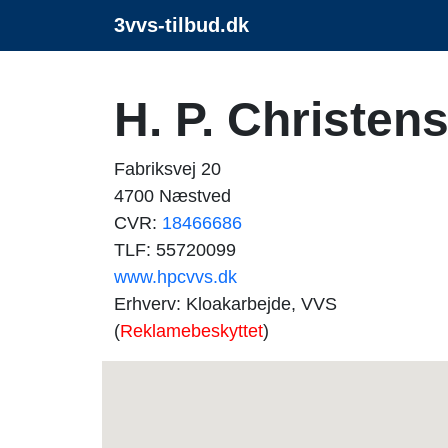
3vvs-tilbud.dk
H. P. Christen
Fabriksvej 20
4700 Næstved
CVR:
18466686
TLF: 55720099
www.hpcvvs.dk
Erhverv: Kloakarbejde, VVS
(
Reklamebeskyttet
)