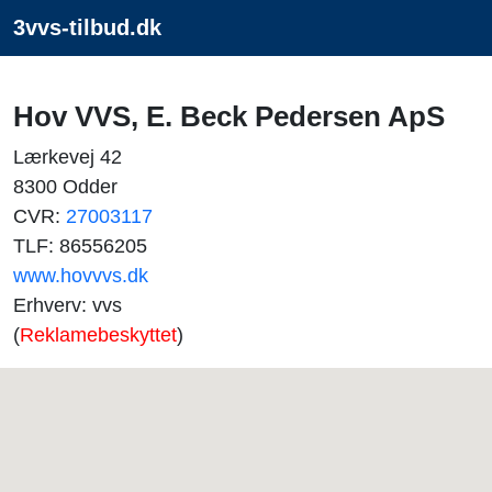
3vvs-tilbud.dk
Hov VVS, E. Beck Pedersen ApS
Lærkevej 42
8300 Odder
CVR:
27003117
TLF: 86556205
www.hovvvs.dk
Erhverv: vvs
(
Reklamebeskyttet
)