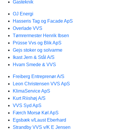
Gasteknik
OJ Energi
Hasseris Tag og Facade ApS
Overlade VVS
Tømrermester Henrik Ibsen
Prüsse Vvs og Blik ApS
Gejs stoker og solvarme
Ikast Jern & Stål A/S
Hvam Smede & VVS
Freiberg Entreprenør A/S
Leon Christensen VVS ApS
KlimaService ApS
Kurt Riishøj A/S
VVS Syd ApS
Færch Morsø Køl ApS
Egsbæk v/Laust Eberhard
Strandby VVS v/K E Jensen