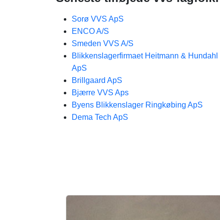
Sorø VVS ApS
ENCO A/S
Smeden VVS A/S
Blikkenslagerfirmaet Heitmann & Hundahl
ApS
Brillgaard ApS
Bjærre VVS Aps
Byens Blikkenslager Ringkøbing ApS
Dema Tech ApS