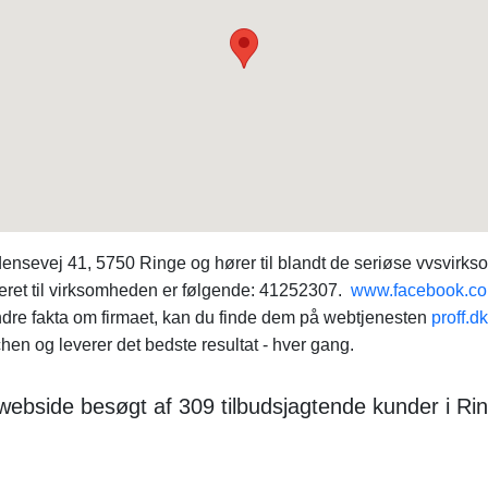
nsevej 41, 5750 Ringe og hører til blandt de seriøse vvsvirks
eret til virksomheden er følgende: 41252307.
www.facebook.com
ndre fakta om firmaet, kan du finde dem på webtjenesten
proff.dk
en og leverer det bedste resultat - hver gang.
webside besøgt af 309 tilbudsjagtende kunder i Ri