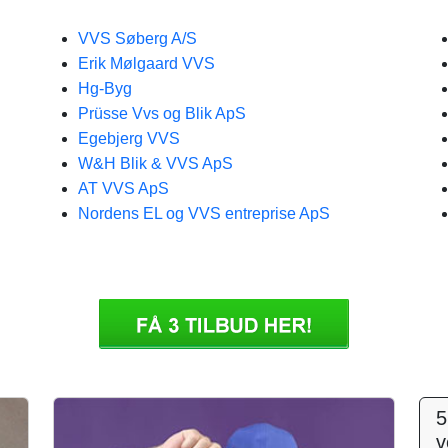
VVS Søberg A/S
Erik Mølgaard VVS
Hg-Byg
Prüsse Vvs og Blik ApS
Egebjerg VVS
W&H Blik & VVS ApS
AT VVS ApS
Nordens EL og VVS entreprise ApS
5
v