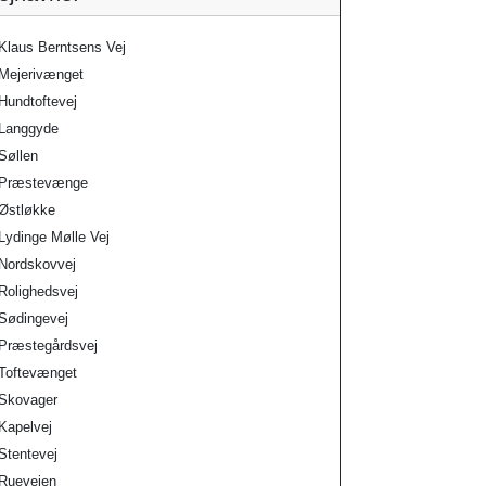
Klaus Berntsens Vej
Mejerivænget
Hundtoftevej
Langgyde
Søllen
Præstevænge
Østløkke
Lydinge Mølle Vej
Nordskovvej
Rolighedsvej
Sødingevej
Præstegårdsvej
Toftevænget
Skovager
Kapelvej
Stentevej
Ruevejen