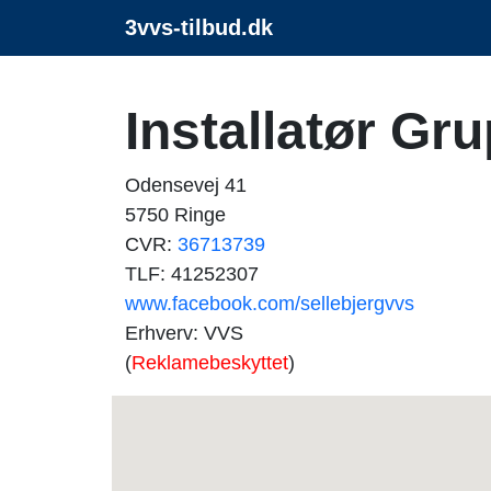
3vvs-tilbud.dk
Installatør G
Odensevej 41
5750 Ringe
CVR:
36713739
TLF: 41252307
www.facebook.com/sellebjergvvs
Erhverv: VVS
(
Reklamebeskyttet
)