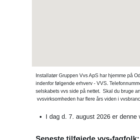
Installatør Gruppen Vvs ApS har hjemme på Ode
indenfor følgende erhverv - VVS. Telefonnumm
selskabets vvs side på nettet. Skal du bruge a
vvsvirksomheden har flere års viden i vvsbranch
I dag d. 7. august 2026 er denne 
Seneste tilføjede vvs-fagfolk: