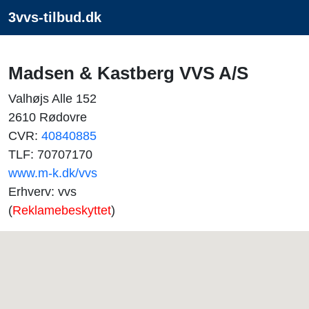
3vvs-tilbud.dk
Madsen & Kastberg VVS A/S
Valhøjs Alle 152
2610 Rødovre
CVR:
40840885
TLF: 70707170
www.m-k.dk/vvs
Erhverv: vvs
(
Reklamebeskyttet
)