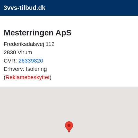
3vvs-tilbud.dk
Mesterringen ApS
Frederiksdalsvej 112
2830 Virum
CVR:
26339820
Erhverv: Isolering
(
Reklamebeskyttet
)