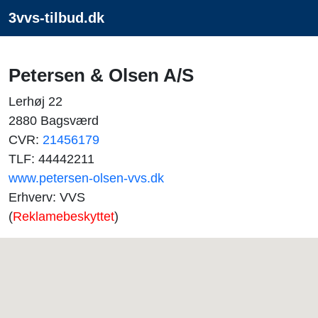
3vvs-tilbud.dk
Petersen & Olsen A/S
Lerhøj 22
2880 Bagsværd
CVR:
21456179
TLF: 44442211
www.petersen-olsen-vvs.dk
Erhverv: VVS
(
Reklamebeskyttet
)