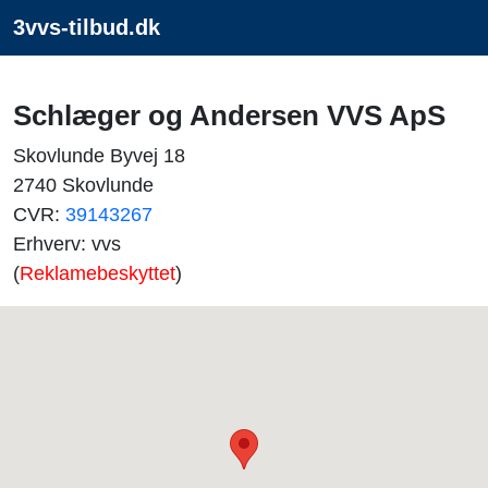
3vvs-tilbud.dk
Schlæger og Andersen VVS ApS
Skovlunde Byvej 18
2740 Skovlunde
CVR:
39143267
Erhverv: vvs
(
Reklamebeskyttet
)