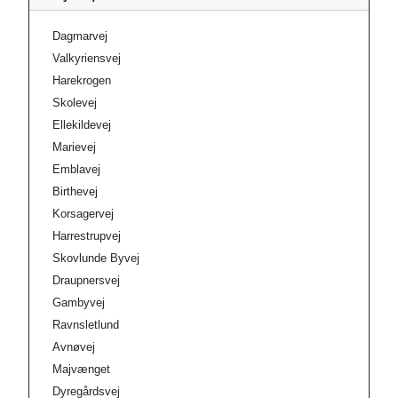
Dagmarvej
Valkyriensvej
Harekrogen
Skolevej
Ellekildevej
Marievej
Emblavej
Birthevej
Korsagervej
Harrestrupvej
Skovlunde Byvej
Draupnersvej
Gambyvej
Ravnsletlund
Avnøvej
Majvænget
Dyregårdsvej