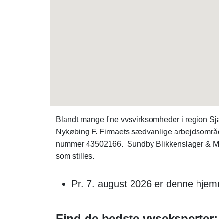
Blandt mange fine vvsvirksomheder i region Sj
Nykøbing F. Firmaets sædvanlige arbejdsområde
nummer 43502166. Sundby Blikkenslager & Multise
som stilles.
Pr. 7. august 2026 er denne hjemm
Find de bedste vvseksperter: