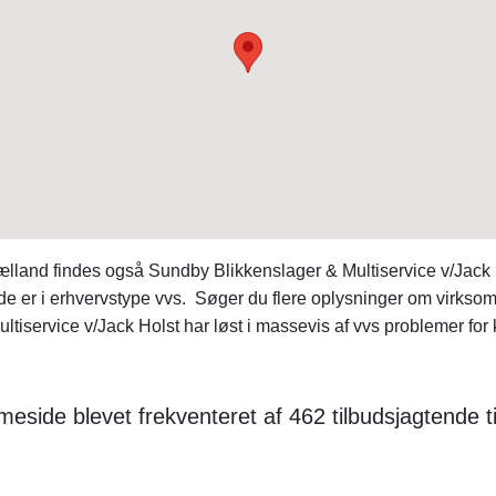
ælland findes også Sundby Blikkenslager & Multiservice v/Jac
 er i erhvervstype vvs. Søger du flere oplysninger om virksom
rvice v/Jack Holst har løst i massevis af vvs problemer for kun
eside blevet frekventeret af 462 tilbudsjagtende t