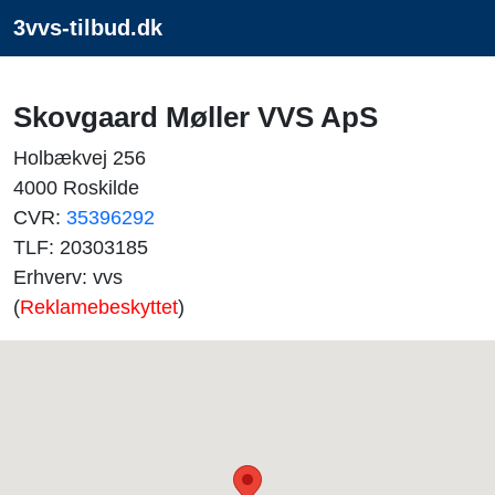
3vvs-tilbud.dk
Skovgaard Møller VVS ApS
Holbækvej 256
4000 Roskilde
CVR:
35396292
TLF: 20303185
Erhverv: vvs
(
Reklamebeskyttet
)