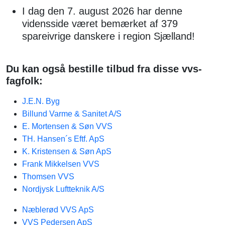
I dag den 7. august 2026 har denne
vidensside været bemærket af 379
spareivrige danskere i region Sjælland!
Du kan også bestille tilbud fra disse vvs-
fagfolk:
J.E.N. Byg
Billund Varme & Sanitet A/S
E. Mortensen & Søn VVS
TH. Hansen´s Eftf. ApS
K. Kristensen & Søn ApS
Frank Mikkelsen VVS
Thomsen VVS
Nordjysk Luftteknik A/S
Næblerød VVS ApS
VVS Pedersen ApS